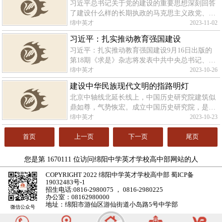
习近平总书记关于党的建设的重要思想深刻回答
晶
了建设什么样的长期执政的马克思主义政党、怎
样建设长期执政的马克思主义政党这个重大时代
绵中英才
2023-11-02
课题，突出了全面从严治党主题主线，提出了一
习近平：扎实推动教育强国建设
系列管党
习近平：扎实推动教育强国建设9月16日出版的
第18期《求是》杂志将发表中共中央总书记、国
家主席、中央军委主席习近平的重要文章《扎实
绵中英才
2023-10-26
推动教育强国建设》。以下为文章全文。扎实推
建设中华民族现代文明的指路明灯
动教育强国建设习近平今天，中央政治
北京中轴线北延长线上，中国历史研究院建筑似
鼎如尊，气势恢宏。成立中国历史研究院，是以
习近平同志为核心的党中央作出的重大决策，在
绵中英才
2023-10-23
中国史学发展史上具有重要意义。2023年6月2
日，习近平
首页
上一页
下一页
尾页
您是第
1670111
位访问绵阳中学英才学校高中部网站的人
COPYRIGHT 2022 绵阳中学英才学校高中部
蜀ICP备
19032483号-1
招生电话:0816-2980075 ， 0816-2980225
办公室：08162980000
地址：绵阳市游仙区游仙街道小岛路5号中学部
微信公众号