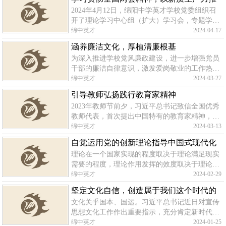
其他党内法规，严肃党的纪律，纯洁
2024年4月12日，绵阳中学英才学校党委组织召
动绵中英才高质量发展
开了理论学习中心组（扩大）学习会，专题学习
研讨全国两会精神特别是习近平总书记参加江苏
绵中英才
2024-04-17
代表团审议时的重要讲话精神。四川发展资产经
涵养廉洁文化，厚植清廉根基
营投资管理有限公司党委委员、职工董
为深入推进学校党风廉政建设，进一步增强党员
干部的廉洁自律意识，激发爱岗敬业的工作热
情。3月20日，学校组织全体党员干部赴盐亭县
绵中英才
2024-03-27
文同清风馆开展党风廉政建设活动。在讲解员的
引导教师弘扬践行教育家精神
带领下，大家从文同的“家风篇”“为官
2023年教师节前夕，习近平总书记致信全国优秀
教师代表，首次提出中国特有的教育家精神，并
从“心有大我、至诚报国的理想信念，言为士
绵中英才
2024-03-13
则、行为世范的道德情操，启智润心、因材施教
自觉运用党的创新理论指导中国式现代化
的育人智慧，勤学笃行、求是创新的躬
理论在一个国家实现的程度取决于理论满足现实
新实践
需要的程度，理论作用发挥的效度取决于理论见
诸实践的深度。习近平总书记指出，“新时代以
绵中英才
2024-02-29
来，党的理论创新和实践创新是十分生动的，我
坚定文化自信，创造属于我们这个时代的
们的学习也应该是生动的”。拥有马
文化关乎国本、国运。习近平总书记近日对宣传
新文化
思想文化工作作出重要指示，充分肯定新时代宣
传思想文化工作取得的历史性成就，深刻阐释宣
绵中英才
2024-01-25