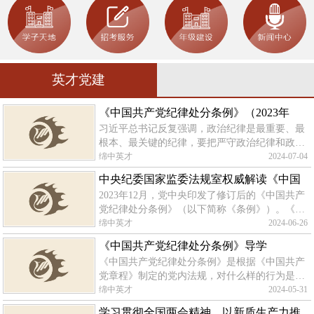
英才党建
《中国共产党纪律处分条例》（2023年
习近平总书记反复强调，政治纪律是最重要、最
版）解读｜严明政治纪律和政治规矩 坚决
根本、最关键的纪律，要把严守政治纪律和政治
维护党中央权威和集中统一领导——政治
规矩放在首位。党的二十大报告指出，坚持和加
绵中英才
2024-07-04
纪律部分修订内容解读
强党中央集中统一领导，加强党的政治建设，严
中央纪委国家监委法规室权威解读《中国
明政治纪律和政治规矩。新时代十年
2023年12月，党中央印发了修订后的《中国共产
共产党纪律处分条例》修订
党纪律处分条例》（以下简称《条例》）。《条
例》坚持以习近平新时代中国特色社会主义思想
绵中英才
2024-06-26
为指导，全面贯彻党的二十大精神，深刻领
《中国共产党纪律处分条例》导学
悟“两个确立”的决定性意义、坚决做到
《中国共产党纪律处分条例》是根据《中国共产
党章程》制定的党内法规，对什么样的行为是违
犯党的纪律的行为、应该给予什么处分，作出了
绵中英才
2024-05-31
明确具体的规定。《条例》旨在维护党的章程和
学习贯彻全国两会精神，以新质生产力推