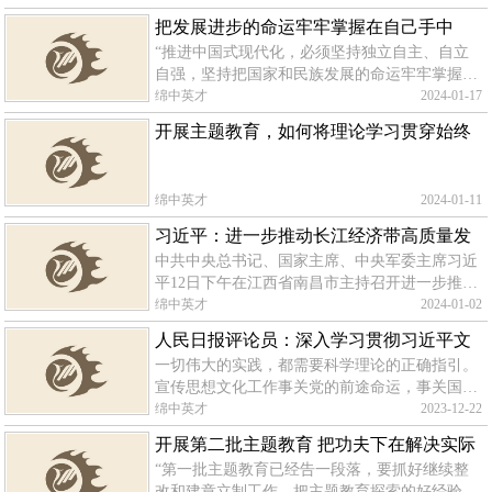
传思想文化工作的极端重要性，围绕在新的历史
把发展进步的命运牢牢掌握在自己手中
起点上继续推动文化繁荣、建设文化
“推进中国式现代化，必须坚持独立自主、自立
自强，坚持把国家和民族发展的命运牢牢掌握在
自己手中。”在《求是》杂志新近刊发的习近平
绵中英才
2024-01-17
总书记重要文章《推进中国式现代化需要处理好
开展主题教育，如何将理论学习贯穿始终
若干重大关系》中，总书记鲜明强调
绵中英才
2024-01-11
习近平：进一步推动长江经济带高质量发
中共中央总书记、国家主席、中央军委主席习近
展 更好支撑和服务中国式现代化
平12日下午在江西省南昌市主持召开进一步推动
长江经济带高质量发展座谈会并发表重要讲话。
绵中英才
2024-01-02
他强调，要完整、准确、全面贯彻新发展理念，
人民日报评论员：深入学习贯彻习近平文
坚持共抓大保护、不搞
一切伟大的实践，都需要科学理论的正确指引。
化思想
宣传思想文化工作事关党的前途命运，事关国家
长治久安，事关民族凝聚力和向心力，必须以科
绵中英才
2023-12-22
学理论为指导，加强理论思维，总结好、运用好
开展第二批主题教育 把功夫下在解决实际
党关于新时代文化建设的思想理论成
“第一批主题教育已经告一段落，要抓好继续整
问题上
改和建章立制工作，把主题教育探索的好经验好