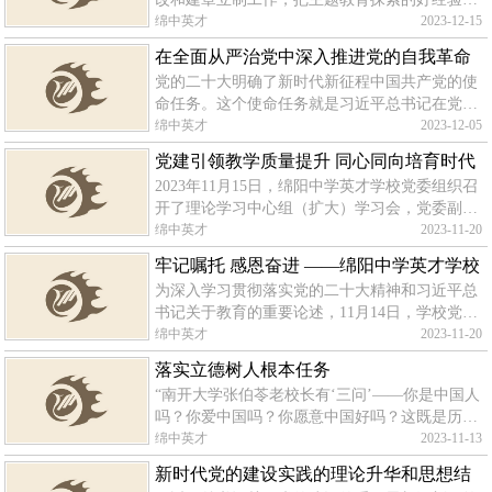
做法转化为长效机制。”“第二批主题教育已经启
绵中英才
2023-12-15
动，各地要坚持科学谋划、统筹安排、分类指
在全面从严治党中深入推进党的自我革命
导，确保取得实效。”习近平总书记
党的二十大明确了新时代新征程中国共产党的使
命任务。这个使命任务就是习近平总书记在党的
二十大报告中所指出的：“从现在起，中国共产
绵中英才
2023-12-05
党的中心任务就是团结带领全国各族人民全面建
党建引领教学质量提升 同心同向培育时代
成社会主义现代化强国、实现第二个
2023年11月15日，绵阳中学英才学校党委组织召
新人 ——绵阳中学英才校党委理论学习中
开了理论学习中心组（扩大）学习会，党委副书
心组（扩大）学习会
记、理事刘圣志主持会议，全体党员干部参加学
绵中英才
2023-11-20
习。会议传达学习了习近平总书记在中央政治局
牢记嘱托 感恩奋进 ——绵阳中学英才学校
常委会会议、新时代推动东北全面振
为深入学习贯彻落实党的二十大精神和习近平总
十一月主题党日活动
书记关于教育的重要论述，11月14日，学校党委
组织全体党员干部赴北川羌族自治县曲山镇石椅
绵中英才
2023-11-20
村开展“牢记嘱托，感恩奋进”主题党日活动。在
落实立德树人根本任务
讲解员的带领下，大家先后参观了
“南开大学张伯苓老校长有‘三问’——你是中国人
吗？你爱中国吗？你愿意中国好吗？这既是历史
之问，也是时代之问、未来之问。我们就要把这
绵中英才
2023-11-13
个事情做好。”2019年1月，习近平总书记来到南
新时代党的建设实践的理论升华和思想结
开大学考察调研，其言谆谆，其